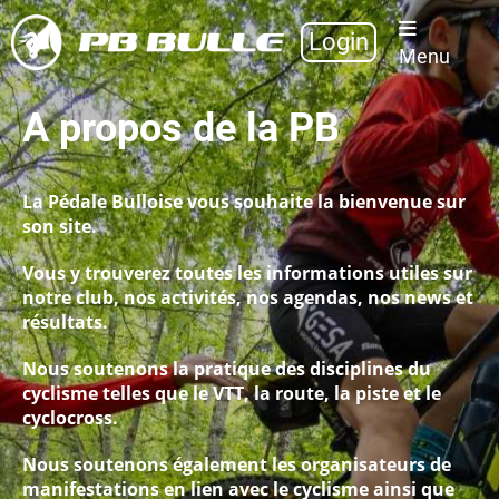
Login
Menu
A propos de la PB
La Pédale Bulloise vous souhaite la bienvenue sur
son site.
Vous y trouverez toutes les informations utiles sur
notre club, nos activités, nos agendas, nos news et
résultats.
Nous soutenons la pratique des disciplines du
cyclisme telles que le VTT, la route, la piste et le
cyclocross.
Nous soutenons également les organisateurs de
manifestations en lien avec le cyclisme ainsi que