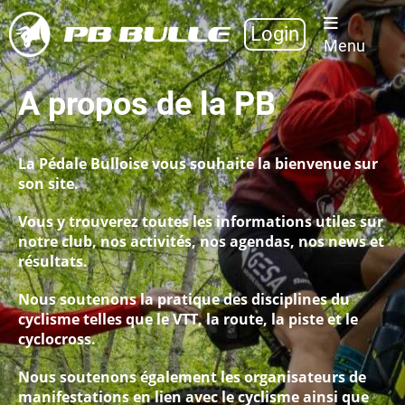
Login
Menu
A propos de la PB
La Pédale Bulloise vous souhaite la bienvenue sur
son site.
Vous y trouverez toutes les informations utiles sur
notre club, nos activités, nos agendas, nos news et
résultats.
Nous soutenons la pratique des disciplines du
cyclisme telles que le VTT, la route, la piste et le
cyclocross.
Nous soutenons également les organisateurs de
manifestations en lien avec le cyclisme ainsi que